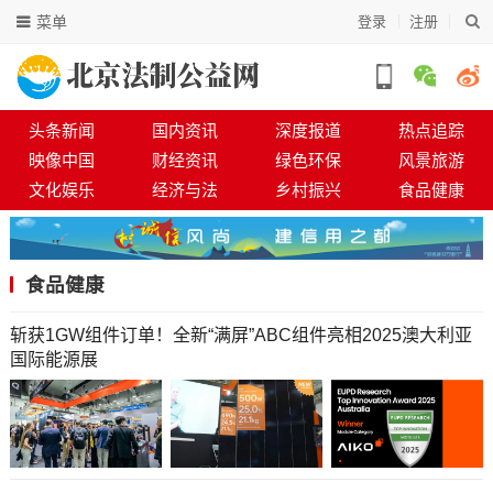
菜单
登录
注册
头条新闻
国内资讯
深度报道
热点追踪
映像中国
财经资讯
绿色环保
风景旅游
文化娱乐
经济与法
乡村振兴
食品健康
食品健康
斩获1GW组件订单！全新“满屏”ABC组件亮相2025澳大利亚
国际能源展