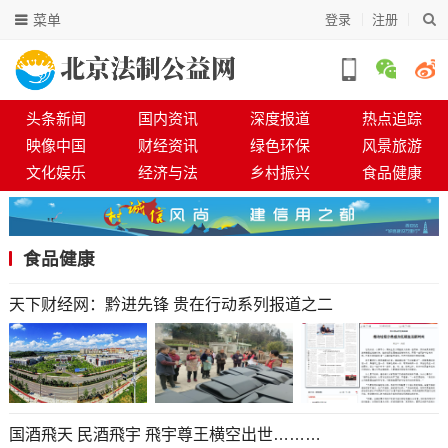
菜单
登录
注册
头条新闻
国内资讯
深度报道
热点追踪
映像中国
财经资讯
绿色环保
风景旅游
文化娱乐
经济与法
乡村振兴
食品健康
食品健康
天下财经网：黔进先锋 贵在行动系列报道之二
国酒飛天 民酒飛宇 飛宇尊王横空出世………