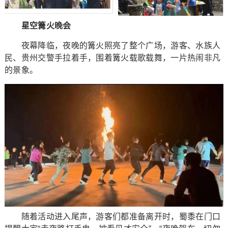
星空篝火晚会
夜幕降临，夜晚的篝火照亮了整个广场，游客、水族人
民、贵州交警手拉着手，围着篝火载歌载舞，一片热闹非凡
的景象。
随着活动进入尾声，游客们都准备离开时，蜀黍在门口