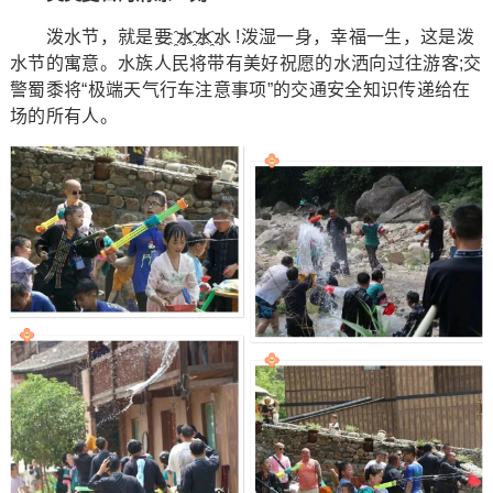
泼水节，就是要 ҈水҈水҈水 !泼湿一身，幸福一生，这是泼
水节的寓意。水族人民将带有美好祝愿的水洒向过往游客;交
警蜀黍将“极端天气行车注意事项”的交通安全知识传递给在
场的所有人。