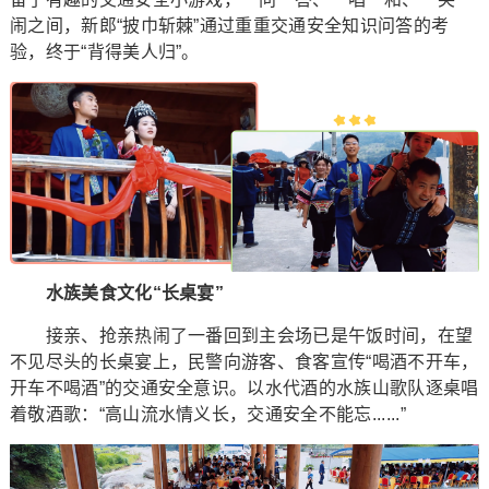
闹之间，新郎“披巾斩棘”通过重重交通安全知识问答的考
验，终于“背得美人归”。
水族美食文化“长桌宴”
接亲、抢亲热闹了一番回到主会场已是午饭时间，在望
不见尽头的长桌宴上，民警向游客、食客宣传“喝酒不开车，
开车不喝酒”的交通安全意识。以水代酒的水族山歌队逐桌唱
着敬酒歌：“高山流水情义长，交通安全不能忘......”