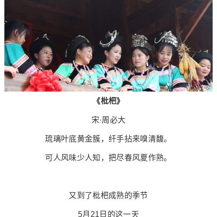
《枇杷》
宋·周必大
琉璃叶底黄金簇，纤手拈来嗅清馥。
可人风味少人知，把尽春风夏作熟。
又到了枇杷成熟的季节
5月21日的这一天