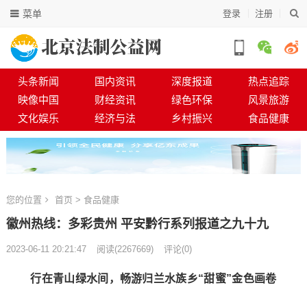
菜单
登录
注册
头条新闻
国内资讯
深度报道
热点追踪
映像中国
财经资讯
绿色环保
风景旅游
文化娱乐
经济与法
乡村振兴
食品健康
您的位置
首页
>
食品健康
徽州热线：多彩贵州 平安黔行系列报道之九十九
2023-06-11 20:21:47
阅读
(
2267669)
评论(0)
行在青山绿水间，畅游归兰水族乡“甜蜜”金色画卷