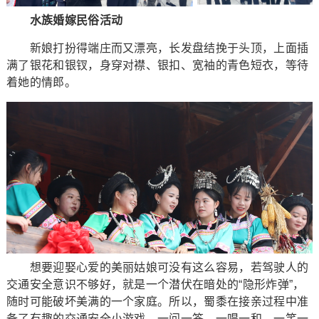
水族婚嫁民俗活动
新娘打扮得端庄而又漂亮，长发盘结挽于头顶，上面插
满了银花和银钗，身穿对襟、银扣、宽袖的青色短衣，等待
着她的情郎。
想要迎娶心爱的美丽姑娘可没有这么容易，若驾驶人的
交通安全意识不够好，就是一个潜伏在暗处的“隐形炸弹”，
随时可能破坏美满的一个家庭。所以，蜀黍在接亲过程中准
备了有趣的交通安全小游戏，一问一答、一唱一和、一笑一