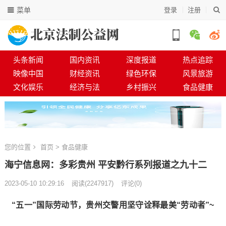
菜单
登录
注册
头条新闻
国内资讯
深度报道
热点追踪
映像中国
财经资讯
绿色环保
风景旅游
文化娱乐
经济与法
乡村振兴
食品健康
您的位置
首页
>
食品健康
海宁信息网：多彩贵州 平安黔行系列报道之九十二
2023-05-10 10:29:16
阅读
(
2247917)
评论(0)
“五一”国际劳动节，贵州交警用坚守诠释最美“劳动者”~