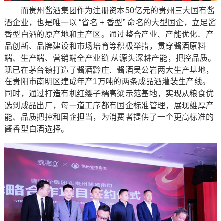
而贵州酱酒集团作为注册资本50亿元的贵州三大国有酱
酒企业，也是唯一以 “省名 + 香型” 命名的大型国企，立足酱
香型白酒的原产地和主产区。通过整合产业、产能优化、产
品创新、品牌建设和市场培育等积极举措，贯穿酱酒原料
端、生产端、营销端全产业链,从源头深耕产能，把控品质。
现已在茅台镇打造了酱酒黔庄、酱酒吴公岩两大生产基地，
在贵阳市南明区建成年产1万吨的两条成品酒灌装生产线。
同时，通过打造有机红缨子糯高粱示范基地，实现从粮食优
选到成品出厂，每一道工序都有国企标准管理，展现雄厚产
能、品质把控和国企担当，为消费者提供了一个更高标准的
酱香型白酒选择。