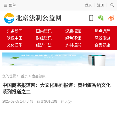
菜单
登录
注册
头条新闻
国内资讯
深度报道
热点追踪
映像中国
财经资讯
绿色环保
风景旅游
文化娱乐
经济与法
乡村振兴
食品健康
您的位置
首页
>
食品健康
中国商务报道网：大文化系列报道：贵州酱香酒文化
系列报道之二
2025-02-05 14:43:49
阅读
(
981510)
评论(0)