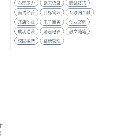
心理压力
励志语录
面试技巧
面试经验
目标管理
互联网金融
开店创业
电子商务
创业案例
成功逆袭
励志电影
散文随笔
校园招聘
跳槽管理
度
”
战