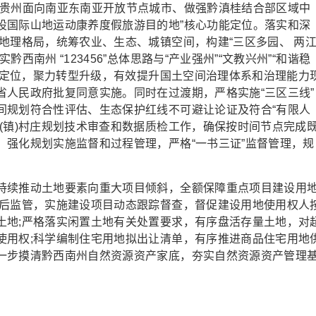
造贵州面向南亚东南亚开放节点城市、做强黔滇桂结合部区域中
设国际山地运动康养度假旅游目的地”核心功能定位。落实和深
地理格局，统筹农业、生态、城镇空间，构建“三区多园、 两
南州 “123456”总体思路与“产业强州”“文教兴州”“和谐稳
城市定位，聚力转型升级，有效提升国土空间治理体系和治理能力
省人民政府批复同意实施。同时在过渡期，严格实施“三区三线”
间规划符合性评估、生态保护红线不可避让论证及符合“有限人
(镇)村庄规划技术审查和数据质检工作，确保按时间节点完成
，强化规划实施监督和过程管理，严格“一书三证”监督管理，规
续推动土地要素向重大项目倾斜，全额保障重点项目建设用
供后监管，实施建设项目动态跟踪督查，督促建设用地使用权人
土地;严格落实闲置土地有关处置要求，有序盘活存量土地，对
使用权;科学编制住宅用地拟出让清单，有序推进商品住宅用地
一步摸清黔西南州自然资源资产家底，夯实自然资源资产管理