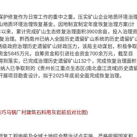
护修复作为日常工作的重中之重。压实矿山企业地质环境治
山地质环境治理恢复基金，因地制宜制定年度恢复治理方案(计
年以来，累计完成矿山生态修复治理面积3900余亩，投入治理
修复治理。黔西南州已纳入全国历史遗留矿山系统的历史遗留矿
、县两级政府治理历史遗留矿山财政压力，该局主动谋划，积极争
金5845万元，自筹资金和引进社会资金700余万元，截至目
得到落实，已完成治理历史遗留矿山132个，完成恢复治理面积
部纳入已争取到的《贵州长江重点生态区(南北盘江流域)历史遗
展项目勘查设计，拟于2025年底前全面完成恢复治理。
县巧马锅厂村建筑石料用灰岩前后对比图)
复工程申报及全域土地综合整治试点实施。严格按照国家和