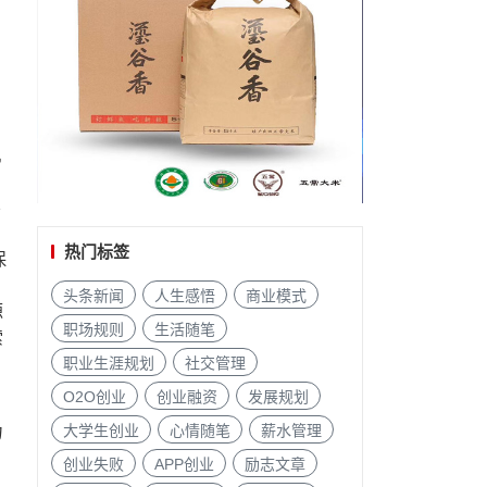
机
导
热门标签
保
优
头条新闻
人生感悟
商业模式
源
职场规则
生活随笔
索
职业生涯规划
社交管理
O2O创业
创业融资
发展规划
大学生创业
心情随笔
薪水管理
力
创业失败
APP创业
励志文章