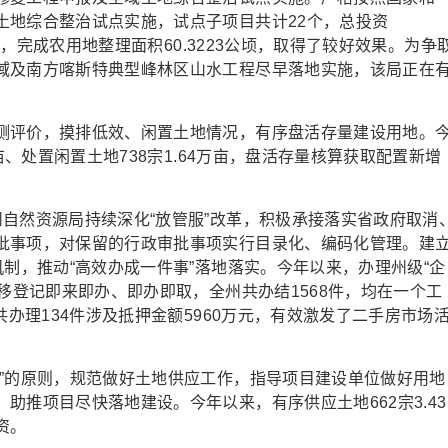
土地综合整治试点实施，试点子项目共计22个，总投资
2个，完成农用地整理面积60.3223公顷，取得了较好效果。为争
域及南方喀斯特典型峰林区山水工程尽早落地实施，该局正在
评价，摸排低效、闲置土地情况，有序盘活存量建设用地。
亩、处置闲置土地738宗1.64万亩，盘活存量核算获取配置新增
然资源局持续深化“放管服”改革，积极承接落实省政府取消
批事项，对保留的行政审批事项实行目录化、编码化管理。建
机制，推动“高效办成一件事”落地落实。今年以来，办理州级“企
转移登记即来即办、即办即取，全州共办结1568件，均在一个工
共办理134件涉及抵押金额5960万元，有效激发了二手房市场
的原则，规范做好土地供应工作，指导项目建设单位做好用地
助推项目尽快落地建设。今年以来，有序供应土地662宗3.43
资。