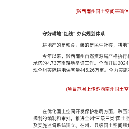
(黔西南州国土空间基础信
守好耕地“红线” 夯实规划体系
耕地产的是粮食，装的是民生社稷，耕地“红
今年以来，黔西南州自然资源局严格执行相关
承诺的4.73万亩耕地举证工作。全面开展20
现全州实际耕地保有量445.26万亩。全力实施补
(项目范围上传黔西南州国土空
在优化国土空间开发保护格局方面，黔西南州
规划的编制和审批，推进全州“三级三类”国土
及实施监督系统建立。在州、县级国土空间规