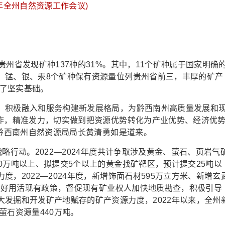
24年全州自然资源工作会议)
省发现矿种137种的31%。其中，11个矿种属于国家明确
、锰、银、汞8个矿种保有资源量位列贵州省前三，丰厚的矿产
定了坚实基础。
积极融入和服务构建新发展格局，为黔西南州高质量发展和
工作，精准发力，切实做到把资源优势转化为产业优势、经济优
”黔西南州自然资源局局长黄清勇如是道来。
行动。2022—2024年度共计争取涉及黄金、萤石、页岩气
0万吨以上、拟提交5个以上的黄金找矿靶区，预计提交25吨以
，2022—2024年度，新增饰面石材595万立方米、新增玄
。用好用活现有政策，督促现有矿业权人加快地质勘查，积极引导
发掘和开发矿产地赋存的矿产资源力度，2022年以来，全州
、萤石资源量440万吨。