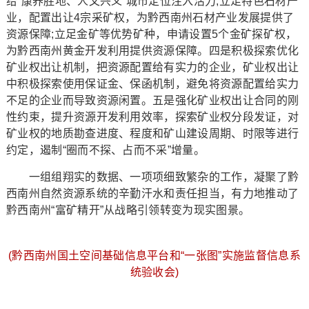
给“康养胜地、人文兴义”城市定位注入活力;立足特色石材产
业，配置出让4宗采矿权，为黔西南州石材产业发展提供了
资源保障;立足金矿等优势矿种，申请设置5个金矿探矿权，
为黔西南州黄金开发利用提供资源保障。四是积极探索优化
矿业权出让机制，把资源配置给有实力的企业，矿业权出让
中积极探索使用保证金、保函机制，避免将资源配置给实力
不足的企业而导致资源闲置。五是强化矿业权出让合同的刚
性约束，提升资源开发利用效率，探索矿业权分段发证，对
矿业权的地质勘查进度、程度和矿山建设周期、时限等进行
约定，遏制“圈而不探、占而不采”增量。
一组组翔实的数据、一项项细致繁杂的工作，凝聚了黔
西南州自然资源系统的辛勤汗水和责任担当，有力地推动了
黔西南州“富矿精开”从战略引领转变为现实图景。
(黔西南州国土空间基础信息平台和“一张图”实施监督信息系
统验收会)