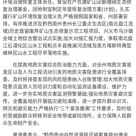
环境治理恢复主体责任，督促在产在建矿山足额缴纳生态修
复治理基金，因地制宜制定年度恢复治理方案(计划)，扎实
履行矿山环境恢复治理义务;严格按照国家和省、州部署安
排，有序推进涉及黔西南州贵州长江重点生态区(南北盘江流
域)历史遗留废弃矿山生态修复示范工程项目、兴义市乌沙镇
全域土地综合整治试点实施;加大对接汇报力度，争取南北盘
江石漠化区山水工程和贞丰县挽澜河流域及南方喀斯特典型
峰林区山水工程尽早落地实施。
在提高地质灾害综合防治能力方面，对全州地质灾害易
发区以及人为工程活动引发的地质灾害隐患进行全覆盖排
查，及时将排查发现的风险隐患纳入台账管理;加大地质灾害
隐患点监测人员培训力度和自动化监测设备建设、维护力
度，进一步夯实地质灾害监测预警基础;强化地质灾害避灾宣
传，全覆盖组织开展临灾避险演练，进一步提升群众识灾、
辨灾和避灾能力;严格执行“三个紧急撤离”工作要求，及时组
织受威胁群众转移到安全地带或避险场所，全力保障人民群
众生命财产安全。
黄清勇表示，“黔西南州自然资源局还将聚焦我州黄金、