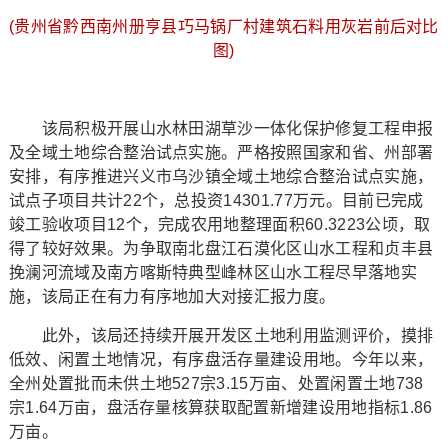
(贵州省黔西南州册亨县巧马锅厂村建筑石料用灰岩前后对比
图)
该局积极开展山水林田湖草沙一体化保护修复工程申报
及全域土地综合整治试点实施。严格按照国家和省、州部署
安排，有序推进兴义市乌沙镇全域土地综合整治试点实施，
试点子项目共计22个，总投资14301.77万元。目前已完成
竣工验收项目12个，完成农用地整理面积60.3223公顷，取
得了较好效果。为争取南北盘江石漠化区山水工程和贞丰县
挽澜河流域及南方喀斯特典型峰林区山水工程尽早落地实
施，该局正在有力有序地加大对接汇报力度。
此外，该局还持续开展开发区土地利用监测评价，摸排
低效、闲置土地情况，有序盘活存量建设用地。今年以来，
全州处置批而未供土地527宗3.15万亩、处置闲置土地738
宗1.64万亩，盘活存量核算获取配置新增建设用地指标1.86
万亩。