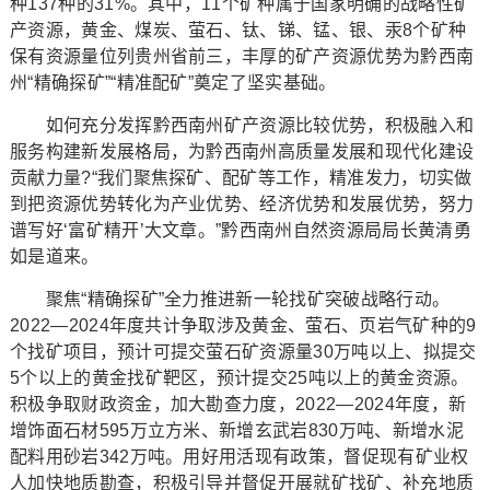
种137种的31%。其中，11个矿种属于国家明确的战略性矿
产资源，黄金、煤炭、萤石、钛、锑、锰、银、汞8个矿种
保有资源量位列贵州省前三，丰厚的矿产资源优势为黔西南
州“精确探矿”“精准配矿”奠定了坚实基础。
如何充分发挥黔西南州矿产资源比较优势，积极融入和
服务构建新发展格局，为黔西南州高质量发展和现代化建设
贡献力量?“我们聚焦探矿、配矿等工作，精准发力，切实做
到把资源优势转化为产业优势、经济优势和发展优势，努力
谱写好‘富矿精开’大文章。”黔西南州自然资源局局长黄清勇
如是道来。
聚焦“精确探矿”全力推进新一轮找矿突破战略行动。
2022—2024年度共计争取涉及黄金、萤石、页岩气矿种的9
个找矿项目，预计可提交萤石矿资源量30万吨以上、拟提交
5个以上的黄金找矿靶区，预计提交25吨以上的黄金资源。
积极争取财政资金，加大勘查力度，2022—2024年度，新
增饰面石材595万立方米、新增玄武岩830万吨、新增水泥
配料用砂岩342万吨。用好用活现有政策，督促现有矿业权
人加快地质勘查，积极引导并督促开展就矿找矿、补充地质