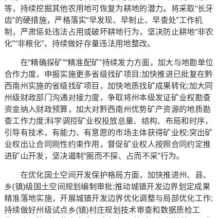
等，持续挖掘其他农用地可恢复为耕地的潜力。将采取“长牙
齿”的硬措施，严格落实“早发现、早制止、早查处”工作机
制，严肃惩处违法占用或破坏耕地行为，坚决防止耕地“非农
化”“非粮化”，持续做好存量违法用地整改。
在“精确探矿”“精准配矿”持续发力方面，加大与地勘单位
合作力度，申报实施更多省级找矿项目;加快推进已批复在黔
西南州实施的省级找矿项目，加快地质找矿成果转化;加大同
州级财政部门沟通对接力度，争取将州本级发证矿业权勘查
资金纳入财政预算，加大对黔西南州优势矿产资源的地质勘
查工作力度;科学调控矿业权投放总量、结构、布局和时序，
引导有技术、有能力、有意愿的市场主体获得矿业权;突出矿
业权出让合同刚性约束作用，督促矿业权人按照合同约定推
进矿山开发，坚决遏制“圈而不探、占而不采”行为。
在优化国土空间开发保护格局方面，加快推进州、县、
乡(镇)级国土空间规划编制审批;推动城镇开发边界划定成果
精准落地实施，开展城镇开发边界优化调整与局部优化工作;
持续做好州级试点乡(镇)村庄规划技术审查和数据质检工