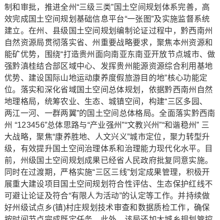
制和审批，推进全州“三级三类”国土空间规划体系完善，高
效完成国土空间规划基础信息平台“一张图”及实施监督系统
建立。在州、县级国土空间规划编制论证过程中，黔西南州
自然资源局贯彻落实省、州重要战略要求，聚焦本州资源和
能矿优势，围绕“打造贵州面向南亚东南亚开放节点城市、做
强黔滇桂结合部区域中心、发挥贵州能源资源综合利用基地
优势、建设国际山地运动康养度假旅游目的地”核心功能定
位。落实和深化省域国土空间总体规划，依据黔西南州自然
地理格局，统筹农业、生态、城镇空间，构建“三区多园、
两江一河、一群两翼”的国土空间总体格局。全面落实黔西南
州 “123456”总体思路与“产业强州”“文教兴州”“和谐稳州” 三
大战略，聚焦“康养胜地、人文兴义”城市定位，聚力转型升
级，有效提升国土空间治理体系和治理能力现代化水平。目
前，州级国土空间规划成果已经省人民政府批复同意实施。
同时在过渡期，严格实施“三区三线”划定成果管理，积极开
展重大建设项目国土空间规划符合性评估、生态保护红线不
可避让论证及符合“有限人为活动”的认定等工作。并持续做
好州级试点乡(镇)村庄规划技术审查和数据质检工作，确保
按时间节点完成既定任务。此外，该局还加大城乡规划管控