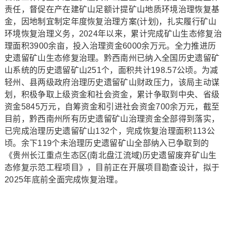
责任，督促在产在建矿山足额计提矿山地质环境治理恢复基
金，因地制宜制定年度恢复治理方案(计划)，扎实履行矿山
环境恢复治理义务，2024年以来，累计完成矿山生态修复治
理面积3900余亩，投入治理资金6000余万元。全力推进历
史遗留矿山生态修复治理。黔西南州已纳入全国历史遗留矿
山系统的历史遗留矿山251个，面积共计198.57公顷。为减
轻州、县两级政府治理历史遗留矿山财政压力，该局主动谋
划，积极争取上级资金和社会资金，累计争取到中央、省级
资金5845万元，自筹资金和引进社会资金700余万元，截至
目前，黔西南州所有历史遗留矿山治理资金全部得到落实，
已完成治理历史遗留矿山132个，完成恢复治理面积113公
顷。余下119个未治理历史遗留矿山全部纳入已争取到的
《贵州长江重点生态区(南北盘江流域)历史遗留废弃矿山生
态修复示范工程项目》，目前正在开展项目勘查设计，拟于
2025年底前全面完成恢复治理。