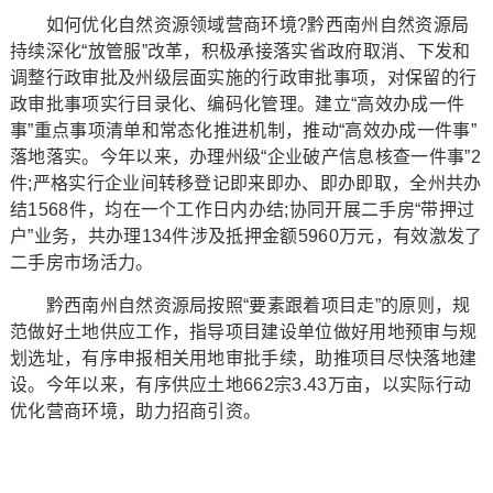
如何优化自然资源领域营商环境?黔西南州自然资源局
持续深化“放管服”改革，积极承接落实省政府取消、下发和
调整行政审批及州级层面实施的行政审批事项，对保留的行
政审批事项实行目录化、编码化管理。建立“高效办成一件
事”重点事项清单和常态化推进机制，推动“高效办成一件事”
落地落实。今年以来，办理州级“企业破产信息核查一件事”2
件;严格实行企业间转移登记即来即办、即办即取，全州共办
结1568件，均在一个工作日内办结;协同开展二手房“带押过
户”业务，共办理134件涉及抵押金额5960万元，有效激发了
二手房市场活力。
黔西南州自然资源局按照“要素跟着项目走”的原则，规
范做好土地供应工作，指导项目建设单位做好用地预审与规
划选址，有序申报相关用地审批手续，助推项目尽快落地建
设。今年以来，有序供应土地662宗3.43万亩，以实际行动
优化营商环境，助力招商引资。