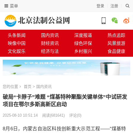
菜单
登录
注册
头条新闻
国内资讯
深度报道
热点追踪
映像中国
财经资讯
绿色环保
风景旅游
文化娱乐
经济与法
乡村振兴
食品健康
您的位置
首页
>
国内资讯
破局“卡脖子”难题 “煤基特种聚酯关键单体”中试研发
项目在鄂尔多斯高新区启动
2025-08-10 10:51:14
阅读
(
681641)
评论(0)
8月6日，内蒙古自治区科技创新重大示范工程——“煤基特